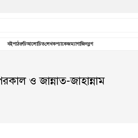
বই
পাঠরুচি
আলোচিত
লেখক
প্যাকেজ
ম্যাগাজিন
ব্লগ
পরকাল ও জান্নাত-জাহান্নাম