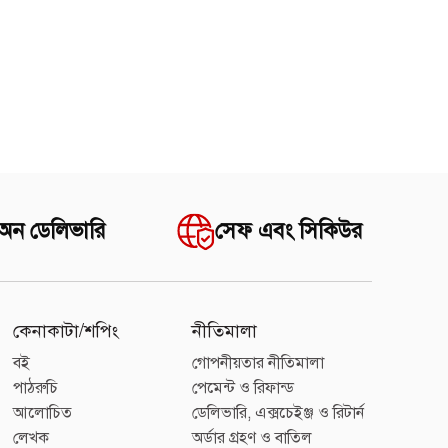
 অন ডেলিভারি
সেফ এবং সিকিউর
কেনাকাটা/শপিং
নীতিমালা
বই
গোপনীয়তার নীতিমালা
পাঠরুচি
পেমেন্ট ও রিফান্ড
আলোচিত
ডেলিভারি, এক্সচেইঞ্জ ও রিটার্ন
লেখক
অর্ডার গ্রহণ ও বাতিল