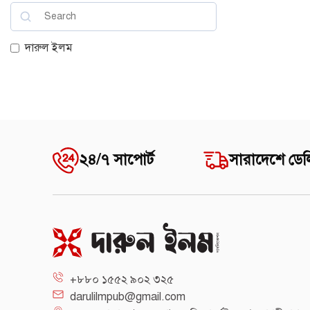
দারুল ইলম
২৪/৭ সাপোর্ট
সারাদেশে ডেল
+৮৮০ ১৫৫২ ৯০২ ৩২৫
darulilmpub@gmail.com