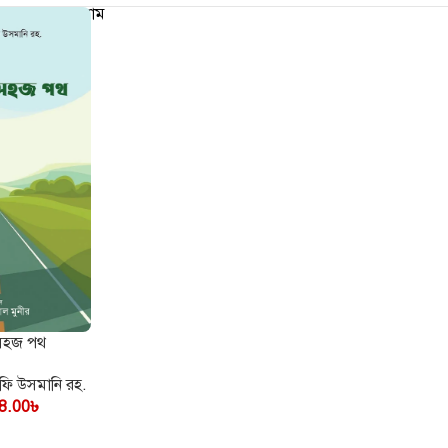
জান্নাত-জাহান্নাম
 সহজ পথ
ফি উসমানি রহ.
8.00
৳