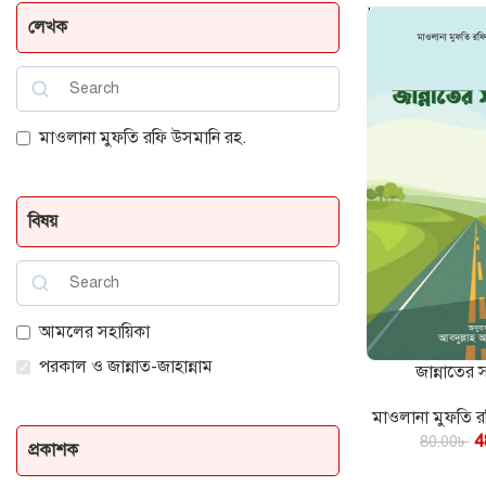
Home
পরকাল ও 
লেখক
মাওলানা মুফতি রফি উসমানি রহ.
বিষয়
আমলের সহায়িকা
পরকাল ও জান্নাত-জাহান্নাম
জান্নাতের
কার্টে যোগ করুন
মাওলানা মুফতি র
4
80.00
৳
প্রকাশক