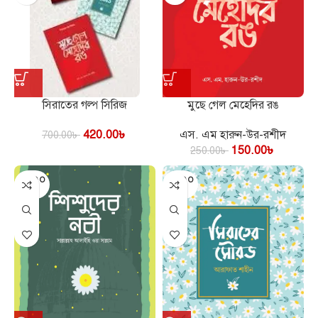
সিরাতের গল্প সিরিজ
মুছে গেল মেহেদির রঙ
420.00
৳
এস. এম হারুন-উর-রশীদ
700.00
৳
150.00
৳
250.00
৳
SOLD O
SOLD O
UT
UT