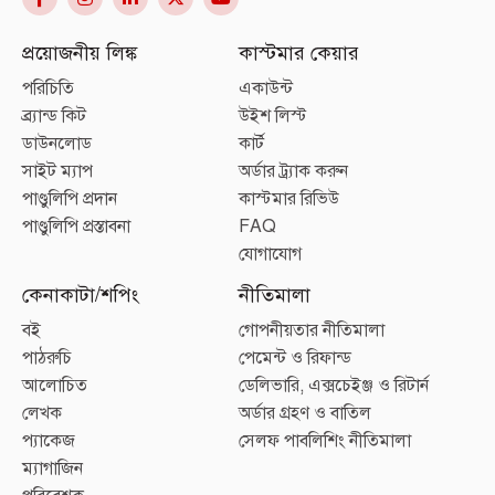
প্রয়োজনীয় লিঙ্ক
কাস্টমার কেয়ার
পরিচিতি
একাউন্ট
ব্র্যান্ড কিট
উইশ লিস্ট
ডাউনলোড
কার্ট
সাইট ম্যাপ
অর্ডার ট্র্যাক করুন
পাণ্ডুলিপি প্রদান
কাস্টমার রিভিউ
পাণ্ডুলিপি প্রস্তাবনা
FAQ
যোগাযোগ
কেনাকাটা/শপিং
নীতিমালা
বই
গোপনীয়তার নীতিমালা
পাঠরুচি
পেমেন্ট ও রিফান্ড
আলোচিত
ডেলিভারি, এক্সচেইঞ্জ ও রিটার্ন
লেখক
অর্ডার গ্রহণ ও বাতিল
প্যাকেজ
সেলফ পাবলিশিং নীতিমালা
ম্যাগাজিন