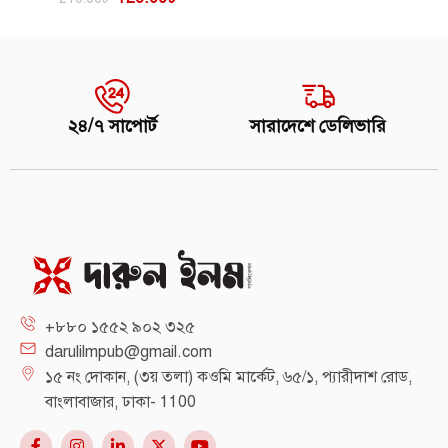
২৪/৭ সাপোর্ট
সারাদেশে ডেলিভারি
+৮৮০ ১৫৫২ ৯০২ ৩২৫
darulilmpub@gmail.com
১৫ নং দোকান, (৩য় তলা) কওমি মার্কেট, ৬৫/১, প্যারীদাশ রোড,
বাংলাবাজার, ঢাকা- 1100