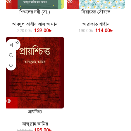
শিশুদের নবী (সা.)
সিরাতের সৌরভে
আবদুল আযীয আল আমান
আরাফাত শাহীন
132.00
৳
114.00
৳
220.00
৳
190.00
৳
SOLD O
UT
প্রায়শ্চিত্ত
আব্দুল্লাহ আমির
126.00
৳
210.00
৳