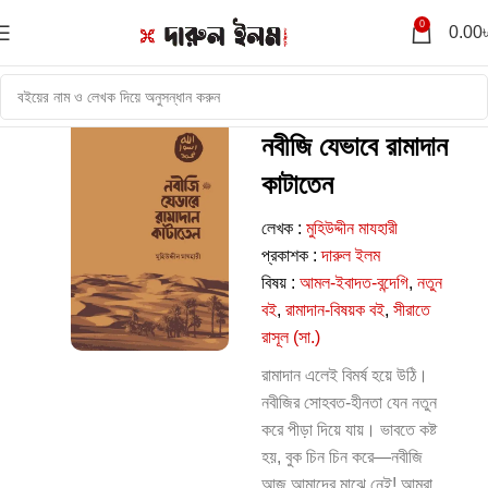
0
0.00
নবীজি যেভাবে রামাদান
কাটাতেন
লেখক :
মুহিউদ্দীন মাযহারী
প্রকাশক :
দারুল ইলম
বিষয় :
আমল-ইবাদত-বন্দেগি
,
নতুন
বই
,
রামাদান-বিষয়ক বই
,
সীরাতে
রাসূল (সা.)
রামাদান এলেই বিমর্ষ হয়ে উঠি।
নবীজির সোহবত-হীনতা যেন নতুন
করে পীড়া দিয়ে যায়। ভাবতে কষ্ট
হয়, বুক চিন চিন করে—নবীজি
আজ আমাদের মাঝে নেই! আমরা