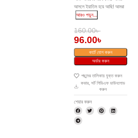
আসলে ইয়াতিম হয়ে আছি! আমরা
আরও পড়ুন...
160.00
৳
96.00
৳
কার্টে যোগ করুন
অর্ডার করুন
পছন্দের তালিকায় যুক্ত করুন
কভার, সর্ট পিডিএফ ডাউনলোড
করুন
শেয়ার করুন