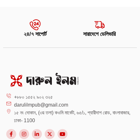
২৪/৭ সাপোর্ট
সারাদেশে ডেলিভারি
+৮৮০ ১৫৫২ ৯০২ ৩২৫
darulilmpub@gmail.com
১৫ নং দোকান, (৩য় তলা) কওমি মার্কেট, ৬৫/১, প্যারীদাশ রোড, বাংলাবাজার,
ঢাকা- 1100