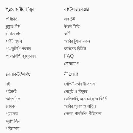
প্রয়োজনীয় লিঙ্ক
কাস্টমার কেয়ার
পরিচিতি
একাউন্ট
ব্র্যান্ড কিট
উইশ লিস্ট
ডাউনলোড
কার্ট
সাইট ম্যাপ
অর্ডার ট্র্যাক করুন
পাণ্ডুলিপি প্রদান
কাস্টমার রিভিউ
পাণ্ডুলিপি প্রস্তাবনা
FAQ
যোগাযোগ
কেনাকাটা/শপিং
নীতিমালা
বই
গোপনীয়তার নীতিমালা
পাঠরুচি
পেমেন্ট ও রিফান্ড
আলোচিত
ডেলিভারি, এক্সচেইঞ্জ ও রিটার্ন
লেখক
অর্ডার গ্রহণ ও বাতিল
প্যাকেজ
সেলফ পাবলিশিং নীতিমালা
ম্যাগাজিন
পরিবেশক