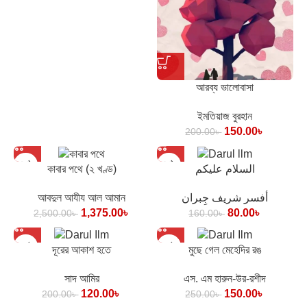
আরব্য ভালোবাসা
ইমতিয়াজ বুরহান
150.00
৳
200.00
৳
কাবার পথে (২ খণ্ড)
السلام عليكم
আবদুল আযীয আল আমান
أفسر شريف جِبران
1,375.00
৳
80.00
৳
2,500.00
৳
160.00
৳
দূরের আকাশ হতে
মুছে গেল মেহেদির রঙ
সাদ আমির
এস. এম হারুন-উর-রশীদ
120.00
৳
150.00
৳
200.00
৳
250.00
৳