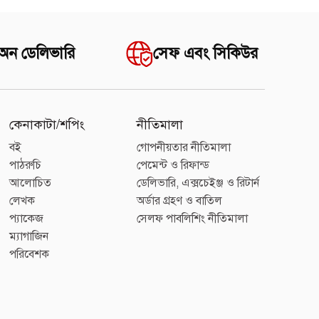
 অন ডেলিভারি
সেফ এবং সিকিউর
কেনাকাটা/শপিং
নীতিমালা
বই
গোপনীয়তার নীতিমালা
পাঠরুচি
পেমেন্ট ও রিফান্ড
আলোচিত
ডেলিভারি, এক্সচেইঞ্জ ও রিটার্ন
লেখক
অর্ডার গ্রহণ ও বাতিল
প্যাকেজ
সেলফ পাবলিশিং নীতিমালা
ম্যাগাজিন
পরিবেশক