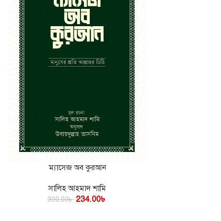
ম্যাসেজ অব কুরআন
কার্টে যোগ করুন
সালিহ আহমাদ শামি
234.00
৳
390.00
৳