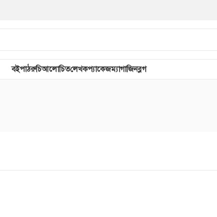
বই
পাঠরুচি
আলোচিত
লেখক
প্যাকেজ
ম্যাগাজিন
ব্লগ