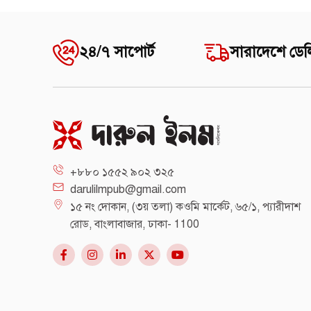
২৪/৭ সাপোর্ট
সারাদেশে ডেল
+৮৮০ ১৫৫২ ৯০২ ৩২৫
darulilmpub@gmail.com
১৫ নং দোকান, (৩য় তলা) কওমি মার্কেট, ৬৫/১, প্যারীদাশ
রোড, বাংলাবাজার, ঢাকা- 1100