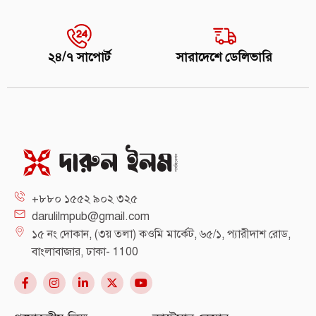
২৪/৭ সাপোর্ট
সারাদেশে ডেলিভারি
+৮৮০ ১৫৫২ ৯০২ ৩২৫
darulilmpub@gmail.com
১৫ নং দোকান, (৩য় তলা) কওমি মার্কেট, ৬৫/১, প্যারীদাশ রোড,
বাংলাবাজার, ঢাকা- 1100