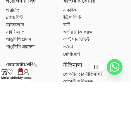
প্রয়োজনীয় লিঙ্ক
কাস্টমার কেয়ার
পরিচিতি
একাউন্ট
ব্র্যান্ড কিট
উইশ লিস্ট
ডাউনলোড
কার্ট
সাইট ম্যাপ
অর্ডার ট্র্যাক করুন
পাণ্ডুলিপি প্রদান
কাস্টমার রিভিউ
পাণ্ডুলিপি প্রস্তাবনা
FAQ
যোগাযোগ
কেনাকাটা/শপিং
নীতিমালা
Hi!
0
বই
গোপনীয়তার নীতিমালা
Shop
Wishlist
Cart
My account
পাঠরুচি
পেমেন্ট ও রিফান্ড
আলোচিত
ডেলিভারি, এক্সচেইঞ্জ ও রিটার্ন
লেখক
অর্ডার গ্রহণ ও বাতিল
প্যাকেজ
সেলফ পাবলিশিং নীতিমালা
ম্যাগাজিন
পরিবেশক