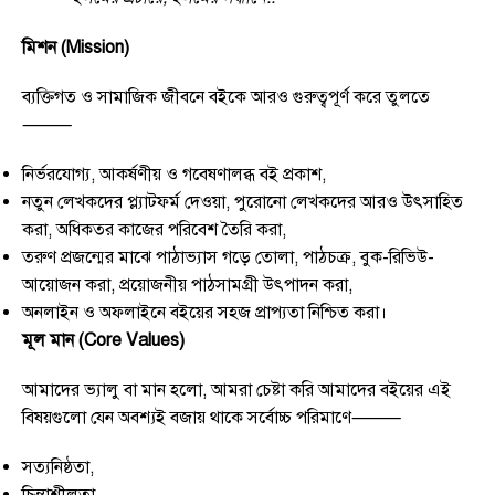
মিশন (Mission)
ব্যক্তিগত ও সামাজিক জীবনে বইকে আরও গুরুত্বপূর্ণ করে তুলতে
⸻
নির্ভরযোগ্য, আকর্ষণীয় ও গবেষণালব্ধ বই প্রকাশ,
নতুন লেখকদের প্ল্যাটফর্ম দেওয়া, পুরোনো লেখকদের আরও উৎসাহিত
করা, অধিকতর কাজের পরিবেশ তৈরি করা,
তরুণ প্রজন্মের মাঝে পাঠাভ্যাস গড়ে তোলা, পাঠচক্র, বুক-রিভিউ-
আয়োজন করা, প্রয়োজনীয় পাঠসামগ্রী উৎপাদন করা,
অনলাইন ও অফলাইনে বইয়ের সহজ প্রাপ্যতা নিশ্চিত করা।
মূল
মান
(Core Values)
আমাদের ভ্যালু বা মান হলো, আমরা চেষ্টা করি আমাদের বইয়ের এই
বিষয়গুলো যেন অবশ্যই বজায় থাকে সর্বোচ্চ পরিমাণে⸻
সত্যনিষ্ঠতা,
চিন্তাশীলতা,