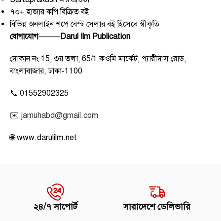
৭০+ হাজার কপি বিক্রিত বই
বিভিন্ন অনলাইন শপে বেস্ট সেলার বই হিসেবে স্বীকৃতি
যোগাযোগ
⸻
Darul Ilm Publication
দোকান নং 15, ৩য় তলা, 65/1 কওমি মার্কেট, প্যারীদাস রোড,
বাংলাবাজার, ঢাকা-1100
📞 01552902325
✉️
jamuhabd@gmail.com
🌐 www.darulilm.net
২৪/৭ সাপোর্ট
সারাদেশে ডেলিভারি