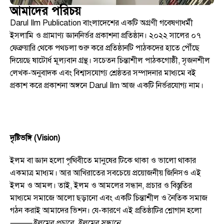
আমাদের পরিচয়
Darul Ilm Publication বাংলাদেশের একটি অগ্রণী গবেষণাধর্মী
ইসলামি ও প্রামাণ্য জ্ঞাননির্ভর প্রকাশনা প্রতিষ্ঠান। ২০২২ সালের ০৭
ফেব্রুয়ারি থেকে পথচলা শুরু করে প্রতিষ্ঠানটি পাঠকদের হাতে পৌঁছে
দিয়েছে ষাটোর্ধ মূল্যবান গ্রন্থ। সচেতন চিন্তাশীল পাঠকগোষ্ঠী, সৃজনশীল
লেখক-অনুবাদক এবং বিশ্বাসযোগ্য শ্রেষ্ঠতর সম্পাদনার মাধ্যমে বই
প্রকাশ করে প্রকাশনা অঙ্গনে Darul Ilm আজ একটি নির্ভরযোগ্য নাম।
দৃষ্টিভঙ্গি (Vision)
ইলম বা জ্ঞান হলো পৃথিবীতে মানুষের টিকে থাকা ও ভালো থাকার
একমাত্র মাধ্যম। আর আখিরাতের সবচেয়ে প্রয়োজনীয় জিনিসও এই
ইলম ও আমল। তাই, ইলম ও আমলের সন্ধান, প্রচার ও বিস্তৃতির
মাধ্যমে সমাজে আলো ছড়ানো এবং একটি চিন্তাশীল ও নৈতিক সমাজ
গঠন করাই আমাদের ভিশন। যে-কারণে এই প্রতিষ্ঠাটির শ্লোগান হলো
⸻
ইলমের প্রচারে, ইলমের সন্ধানে..