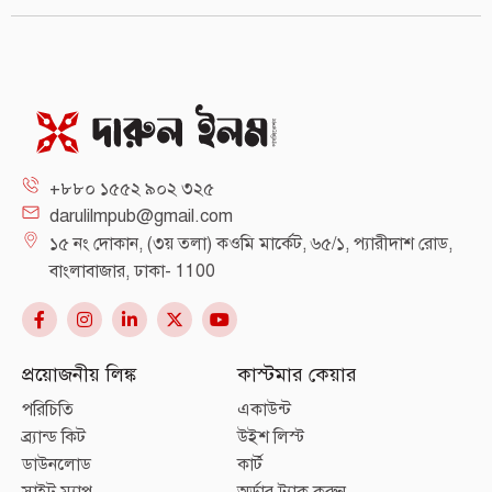
+৮৮০ ১৫৫২ ৯০২ ৩২৫
darulilmpub@gmail.com
১৫ নং দোকান, (৩য় তলা) কওমি মার্কেট, ৬৫/১, প্যারীদাশ রোড,
বাংলাবাজার, ঢাকা- 1100
প্রয়োজনীয় লিঙ্ক
কাস্টমার কেয়ার
পরিচিতি
একাউন্ট
ব্র্যান্ড কিট
উইশ লিস্ট
ডাউনলোড
কার্ট
সাইট ম্যাপ
অর্ডার ট্র্যাক করুন