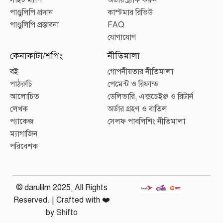
পাণ্ডুলিপি প্রদান
কাস্টমার রিভিউ
পাণ্ডুলিপি প্রস্তাবনা
FAQ
যোগাযোগ
কেনাকাটা/শপিং
নীতিমালা
বই
গোপনীয়তার নীতিমালা
পাঠরুচি
পেমেন্ট ও রিফান্ড
আলোচিত
ডেলিভারি, এক্সচেইঞ্জ ও রিটার্ন
লেখক
অর্ডার গ্রহণ ও বাতিল
প্যাকেজ
সেলফ পাবলিশিং নীতিমালা
ম্যাগাজিন
পরিবেশক
© darulilm 2025, All Rights
Reserved. | Crafted with ❤️
by
Shifto