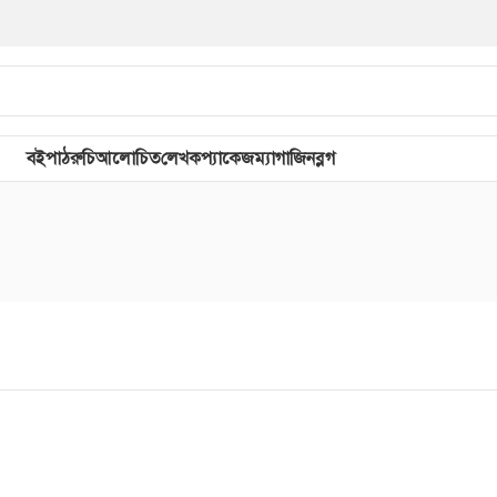
বই
পাঠরুচি
আলোচিত
লেখক
প্যাকেজ
ম্যাগাজিন
ব্লগ