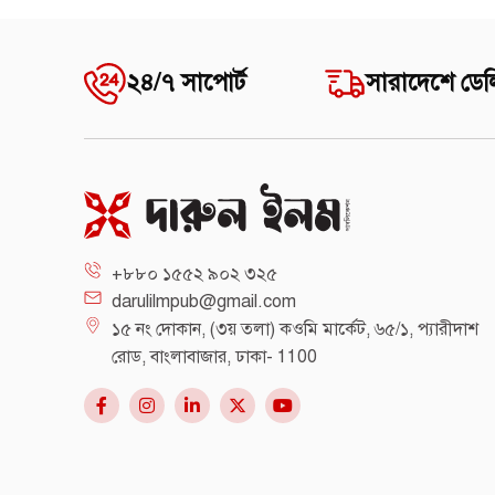
২৪/৭ সাপোর্ট
সারাদেশে ডেল
+৮৮০ ১৫৫২ ৯০২ ৩২৫
darulilmpub@gmail.com
১৫ নং দোকান, (৩য় তলা) কওমি মার্কেট, ৬৫/১, প্যারীদাশ
রোড, বাংলাবাজার, ঢাকা- 1100