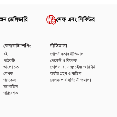
 অন ডেলিভারি
সেফ এবং সিকিউর
কেনাকাটা/শপিং
নীতিমালা
বই
গোপনীয়তার নীতিমালা
পাঠরুচি
পেমেন্ট ও রিফান্ড
আলোচিত
ডেলিভারি, এক্সচেইঞ্জ ও রিটার্ন
লেখক
অর্ডার গ্রহণ ও বাতিল
প্যাকেজ
সেলফ পাবলিশিং নীতিমালা
ম্যাগাজিন
পরিবেশক