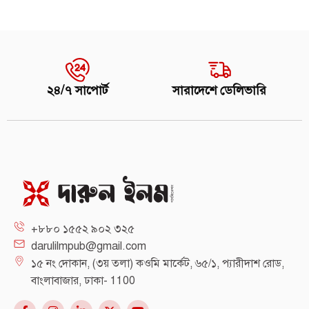
২৪/৭ সাপোর্ট
সারাদেশে ডেলিভারি
+৮৮০ ১৫৫২ ৯০২ ৩২৫
darulilmpub@gmail.com
১৫ নং দোকান, (৩য় তলা) কওমি মার্কেট, ৬৫/১, প্যারীদাশ রোড,
বাংলাবাজার, ঢাকা- 1100