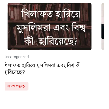
বই নিয়ে নানান কথা
বই কেন পড়া উচিত? — জ্ঞানের পথে এক
অনন্য সঙ্গী
মানুষের জীবনে যে জিনিসটি সবচেয়ে বেশি প্রভাব ফেলে, সেটি হলো
জ্ঞান। আর জ্ঞানের সবচেয়ে বিশ্বস্ত ও স্থায়ী উৎস হলো বই। একটি
ভালো বই হতে পারে...
আরও পড়ুন