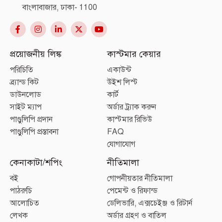
বাংলাবাজার, ঢাকা- 1100
প্রয়োজনীয় লিঙ্ক
কাস্টমার কেয়ার
পরিচিতি
একাউন্ট
ব্র্যান্ড কিট
উইশ লিস্ট
ডাউনলোড
কার্ট
সাইট ম্যাপ
অর্ডার ট্র্যাক করুন
পাণ্ডুলিপি প্রদান
কাস্টমার রিভিউ
পাণ্ডুলিপি প্রস্তাবনা
FAQ
যোগাযোগ
কেনাকাটা/শপিং
নীতিমালা
বই
গোপনীয়তার নীতিমালা
পাঠরুচি
পেমেন্ট ও রিফান্ড
আলোচিত
ডেলিভারি, এক্সচেইঞ্জ ও রিটার্ন
লেখক
অর্ডার গ্রহণ ও বাতিল