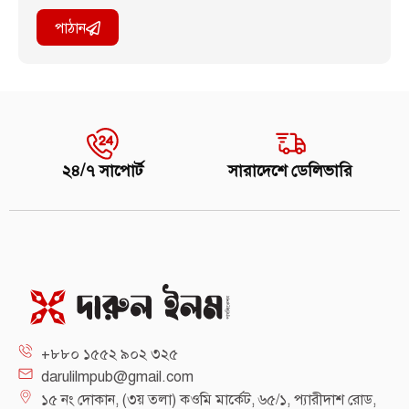
পাঠান
২৪/৭ সাপোর্ট
সারাদেশে ডেলিভারি
+৮৮০ ১৫৫২ ৯০২ ৩২৫
darulilmpub@gmail.com
১৫ নং দোকান, (৩য় তলা) কওমি মার্কেট, ৬৫/১, প্যারীদাশ রোড,