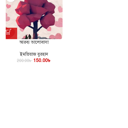
আরব্য ভালোবাসা
ইমতিয়াজ বুরহান
150.00
৳
200.00
৳