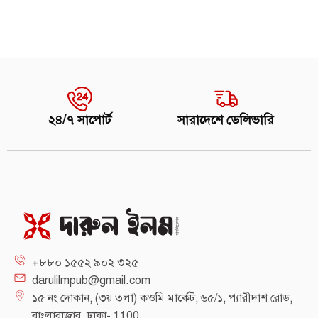
২৪/৭ সাপোর্ট
সারাদেশে ডেলিভারি
+৮৮০ ১৫৫২ ৯০২ ৩২৫
darulilmpub@gmail.com
১৫ নং দোকান, (৩য় তলা) কওমি মার্কেট, ৬৫/১, প্যারীদাশ রোড,
বাংলাবাজার, ঢাকা- 1100