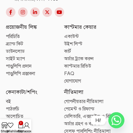
প্রয়োজনীয় লিঙ্ক
কাস্টমার কেয়ার
পরিচিতি
একাউন্ট
ব্র্যান্ড কিট
উইশ লিস্ট
ডাউনলোড
কার্ট
সাইট ম্যাপ
অর্ডার ট্র্যাক করুন
পাণ্ডুলিপি প্রদান
কাস্টমার রিভিউ
পাণ্ডুলিপি প্রস্তাবনা
FAQ
যোগাযোগ
কেনাকাটা/শপিং
নীতিমালা
বই
গোপনীয়তার নীতিমালা
পাঠরুচি
পেমেন্ট ও রিফান্ড
আলোচিত
ডেলিভারি, এক্সচেইঞ্জ ও রিটার্ন
Hi!
লেখক
অর্ডার গ্রহণ ও বাতিল
0
প্যাকেজ
সেলফ পাবলিশিং নীতিমালা
Shop
Wishlist
Cart
My account