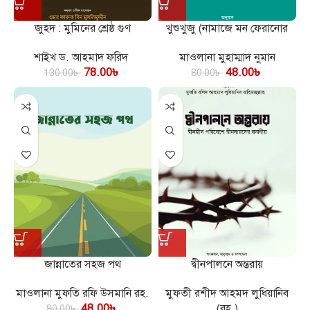
জুহদ : মুমিনের শ্রেষ্ঠ গুণ
খুশুখুজু (নামাজে মন ফেরানোর
উপায়)
শাইখ ড. আহমাদ ফরিদ
মাওলানা মুহাম্মাদ নুমান
78.00
৳
48.00
৳
130.00
৳
80.00
৳
জান্নাতের সহজ পথ
দ্বীনপালনে অন্তরায়
মাওলানা মুফতি রফি উসমানি রহ.
মুফতী রশীদ আহমদ লুধিয়ানিব
48.00
৳
(রহ.)
80.00
৳