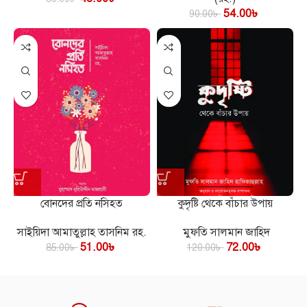
54.00
৳
90.00
৳
বোনদের প্রতি নসিহত
কুদৃষ্টি থেকে বাঁচার উপায়
সাইয়িদা আমাতুল্লাহ তাসনিম রহ.
মুফতি সালমান জাহিদ
51.00
৳
72.00
৳
85.00
৳
120.00
৳