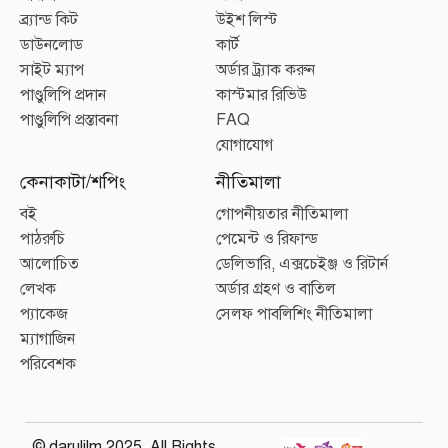
ব্র্যান্ড কিট
উইশ লিস্ট
ডাউনলোড
কার্ট
সাইট ম্যাপ
অর্ডার ট্র্যাক করুন
পাণ্ডুলিপি প্রদান
কাস্টমার রিভিউ
পাণ্ডুলিপি প্রস্তাবনা
FAQ
যোগাযোগ
কেনাকাটা/শপিং
নীতিমালা
বই
গোপনীয়তার নীতিমালা
পাঠরুচি
পেমেন্ট ও রিফান্ড
আলোচিত
ডেলিভারি, এক্সচেইঞ্জ ও রিটার্ন
লেখক
অর্ডার গ্রহণ ও বাতিল
প্যাকেজ
সেলফ পাবলিশিং নীতিমালা
ম্যাগাজিন
পরিবেশক
© darulilm 2025, All Rights