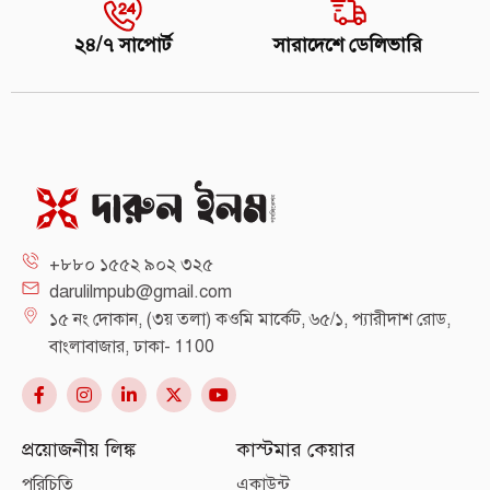
২৪/৭ সাপোর্ট
সারাদেশে ডেলিভারি
+৮৮০ ১৫৫২ ৯০২ ৩২৫
darulilmpub@gmail.com
১৫ নং দোকান, (৩য় তলা) কওমি মার্কেট, ৬৫/১, প্যারীদাশ রোড,
বাংলাবাজার, ঢাকা- 1100
প্রয়োজনীয় লিঙ্ক
কাস্টমার কেয়ার
পরিচিতি
একাউন্ট