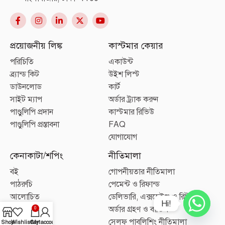
প্রয়োজনীয় লিঙ্ক
কাস্টমার কেয়ার
পরিচিতি
একাউন্ট
ব্র্যান্ড কিট
উইশ লিস্ট
ডাউনলোড
কার্ট
সাইট ম্যাপ
অর্ডার ট্র্যাক করুন
পাণ্ডুলিপি প্রদান
কাস্টমার রিভিউ
পাণ্ডুলিপি প্রস্তাবনা
FAQ
যোগাযোগ
কেনাকাটা/শপিং
নীতিমালা
বই
গোপনীয়তার নীতিমালা
পাঠরুচি
পেমেন্ট ও রিফান্ড
আলোচিত
ডেলিভারি, এক্সচেইঞ্জ ও রিটার্ন
Hi!
লেখক
অর্ডার গ্রহণ ও বাতিল
0
প্যাকেজ
সেলফ পাবলিশিং নীতিমালা
Shop
Wishlist
Cart
My account