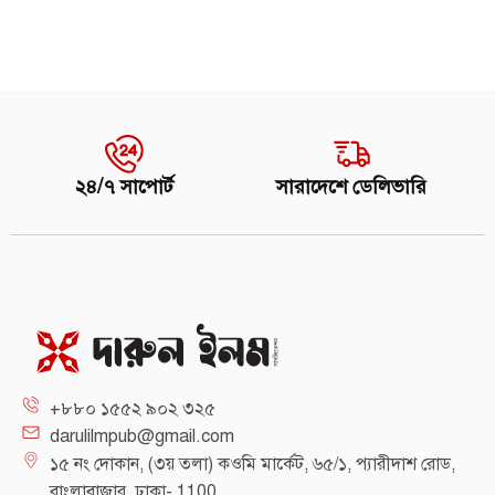
২৪/৭ সাপোর্ট
সারাদেশে ডেলিভারি
+৮৮০ ১৫৫২ ৯০২ ৩২৫
darulilmpub@gmail.com
১৫ নং দোকান, (৩য় তলা) কওমি মার্কেট, ৬৫/১, প্যারীদাশ রোড,
বাংলাবাজার, ঢাকা- 1100