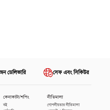
 অন ডেলিভারি
সেফ এবং সিকিউর
কেনাকাটা/শপিং
নীতিমালা
বই
গোপনীয়তার নীতিমালা