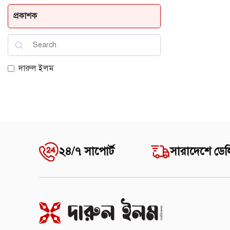
প্রকাশক
দারুল ইলম
২৪/৭ সাপোর্ট
সারাদেশে ডেল