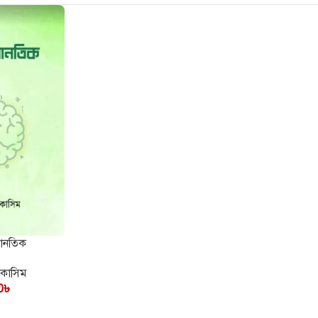
্ত্র
ানতিক
 কাসিম
0
৳