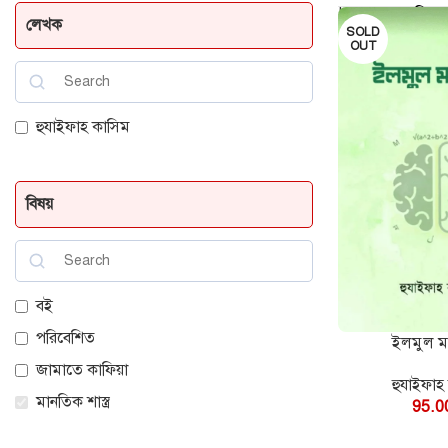
Home
মানতিক শাস
লেখক
SOLD
OUT
হুযাইফাহ কাসিম
বিষয়
বই
পরিবেশিত
ইলমুল ম
কার্টে যোগ করুন
জামাতে কাফিয়া
হুযাইফাহ
মানতিক শাস্ত্র
95.0