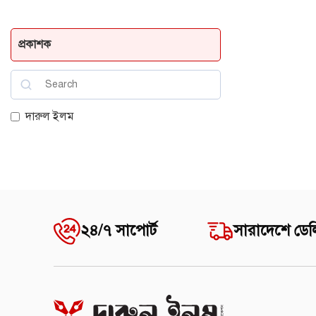
প্রকাশক
দারুল ইলম
২৪/৭ সাপোর্ট
সারাদেশে ডেল