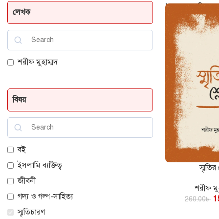
Home
স্মৃতিচার
লেখক
শরীফ মুহাম্মদ
বিষয়
বই
ইসলামি ব্যক্তিত্ব
স্মৃতির 
কার্টে যোগ করুন
জীবনী
শরীফ মু
গদ্য ও গল্প-সাহিত্য
1
260.00
৳
স্মৃতিচারণ