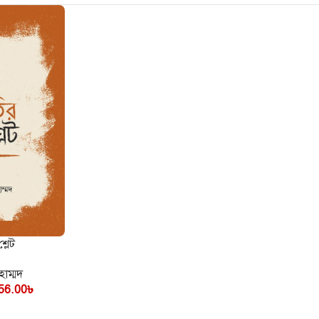
ণ
শ্লেট
হাম্মদ
56.00
৳