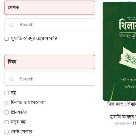
Home
বই
ফিক
লেখক
মুফতি আবদুর রহমান সাত্তি
বিষয়
বই
ফিকাহ ও মাসআলা
খিলাফাত : উম্মা
কার্টে যোগ করুন
প্রি-অর্ডার
মুফতি আবদুর র
নতুন বই
1
330.00
৳
বেস্ট সেলার