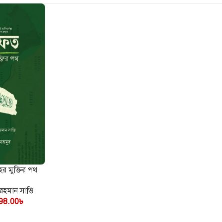
াহ ও মাসআলা
হর মুক্তির পথ
হমান সাত্তি
98.00
৳