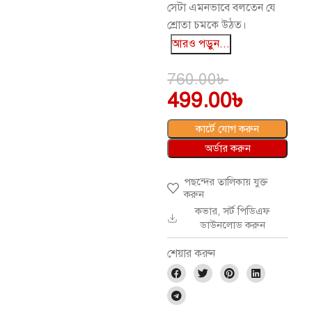
সেটা এমনভাবে বলতেন যে
শ্রোতা চমকে উঠত।
আরও পড়ুন...
760.00
৳
499.00
৳
কার্টে যোগ করুন
অর্ডার করুন
পছন্দের তালিকায় যুক্ত
করুন
কভার, সর্ট পিডিএফ
ডাউনলোড করুন
শেয়ার করুন