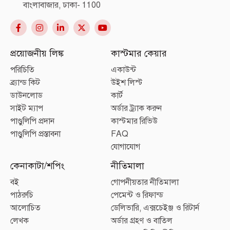
বাংলাবাজার, ঢাকা- 1100
প্রয়োজনীয় লিঙ্ক
কাস্টমার কেয়ার
পরিচিতি
একাউন্ট
ব্র্যান্ড কিট
উইশ লিস্ট
ডাউনলোড
কার্ট
সাইট ম্যাপ
অর্ডার ট্র্যাক করুন
পাণ্ডুলিপি প্রদান
কাস্টমার রিভিউ
পাণ্ডুলিপি প্রস্তাবনা
FAQ
যোগাযোগ
কেনাকাটা/শপিং
নীতিমালা
বই
গোপনীয়তার নীতিমালা
পাঠরুচি
পেমেন্ট ও রিফান্ড
আলোচিত
ডেলিভারি, এক্সচেইঞ্জ ও রিটার্ন
লেখক
অর্ডার গ্রহণ ও বাতিল