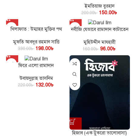
ইমতিয়াজ বুরহান
150.00
৳
200.00
৳
খিলাফাত : উম্মাহর মুক্তির পথ
নবীজি যেভাবে রামাদান কাটাতেন
মুফতি আবদুর রহমান সাত্তি
মুহিউদ্দীন মাযহারী
198.00
৳
96.00
৳
330.00
৳
160.00
৳
ফিরে এলো রামাদান
উবায়দুল্লাহ তাসনিম
132.00
৳
220.00
৳
হিজাব (এক টুকরো ভালোবাসা)