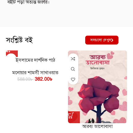
বইটি পড়া অত্যন্ত জরুরি।
সংশ্লিষ্ট বই
সবগুলো দেখুন
ইসলামের দার্শনিক পাঠ
মনোয়ার শামসী সাখাওয়াত
382.00
৳
588.00
৳
আরব্য ভালোবাসা