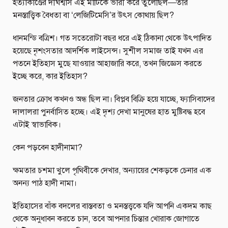
হত্যাকাণ্ডের দীর্ঘশ্বাস এই মাটিকে ভারী করে তুলেছিল—তার
মনস্তাত্ত্বিক বৈধতা বা ‘লেজিটিমেসি’র উৎস কোথায় ছিল?
ধানমন্ডি বত্রিশ। গত সতেরোটা বছর ধরে এই ঠিকানা থেকে উৎপাদিত
হয়েছে নৃশংসতার আদর্শিক লাইসেন্স। সুশীল সমাজ তাই যখন এর
পতনে ইতিহাস মুছে যাওয়ার আহাজারি করে, তখন জিজ্ঞেস করতে
ইচ্ছে করে, কার ইতিহাস?
জনতার ক্রোধ কখনও অন্ধ ছিল না। বিপ্লব বিক্রি হয়ে যাচ্ছে, ফ্যাসিবাদের
দালালরা পুনর্বাসিত হচ্ছে। এই দৃশ্য দেখা মানুষের হাত মুষ্টিবদ্ধ হবে
এটাই স্বাভাবিক।
কেন পড়বেন হাদীনামা?
ক্ষমতার চশমা খুলে পৃথিবীকে দেখার, অন্যায়ের শেকড়কে চেনার এক
অনন্য পাঠ হাদী নামা।
ইতিহাসের বাঁক বদলের বাস্তবতা ও মনস্তত্ত্বকে যদি আপনি একদম কাছ
থেকে অনুধাবন করতে চান, তবে আপনার চিন্তার খোরাক জোগাতে