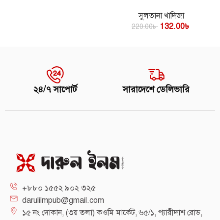
সুলতানা খাদিজা
132.00
৳
220.00
৳
২৪/৭ সাপোর্ট
সারাদেশে ডেলিভারি
+৮৮০ ১৫৫২ ৯০২ ৩২৫
darulilmpub@gmail.com
১৫ নং দোকান, (৩য় তলা) কওমি মার্কেট, ৬৫/১, প্যারীদাশ রোড,