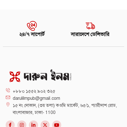
২৪/৭ সাপোর্ট
সারাদেশে ডেলিভারি
+৮৮০ ১৫৫২ ৯০২ ৩২৫
darulilmpub@gmail.com
১৫ নং দোকান, (৩য় তলা) কওমি মার্কেট, ৬৫/১, প্যারীদাশ রোড,
বাংলাবাজার, ঢাকা- 1100