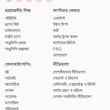
প্রয়োজনীয় লিঙ্ক
কাস্টমার কেয়ার
পরিচিতি
একাউন্ট
ব্র্যান্ড কিট
উইশ লিস্ট
ডাউনলোড
কার্ট
সাইট ম্যাপ
অর্ডার ট্র্যাক করুন
পাণ্ডুলিপি প্রদান
কাস্টমার রিভিউ
পাণ্ডুলিপি প্রস্তাবনা
FAQ
যোগাযোগ
কেনাকাটা/শপিং
নীতিমালা
বই
গোপনীয়তার নীতিমালা
পাঠরুচি
পেমেন্ট ও রিফান্ড
আলোচিত
ডেলিভারি, এক্সচেইঞ্জ ও রিটার্ন
লেখক
অর্ডার গ্রহণ ও বাতিল
প্যাকেজ
সেলফ পাবলিশিং নীতিমালা
ম্যাগাজিন
পরিবেশক