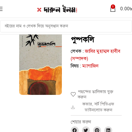
0
0.00
পুষ্পকলি
লেখক :
জাবির মুহাম্মদ হাবীব
(সম্পাদক)
বিষয় :
ম্যাগাজিন
পছন্দের তালিকায় যুক্ত
করুন
কভার, সর্ট পিডিএফ
ডাউনলোড করুন
শেয়ার করুন