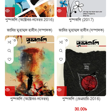
পুষ্পকলি (অক্টোবর-নভেম্বর 2016)
পুষ্পকলি (2017)
জাবির মুহাম্মদ হাবীব (সম্পাদক)
জাবির মুহাম্মদ হাবীব (সম্পাদক)
SOLD O
SOLD O
UT
UT
পুষ্পকলি (অক্টোবর-নভেম্বর)
পুষ্পকলি (ফেব্রয়ারি-2016)
30.00
৳