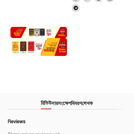
রিভিউ
সারসংক্ষেপ
বিবরণ
লেখক
Reviews