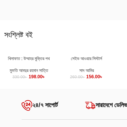
সংশ্লিষ্ট বই
কার্টে যোগ করুন
কার্টে যোগ করুন
খিলাফাত : উম্মাহর মুক্তির পথ
সেইভ আওয়ার সিস্টার্স
কার্ট
মুফতি আবদুর রহমান সাত্তি
সাদ আমির
198.00
৳
156.00
৳
330.00
৳
260.00
৳
২৪/৭ সাপোর্ট
সারাদেশে ডেলিভ