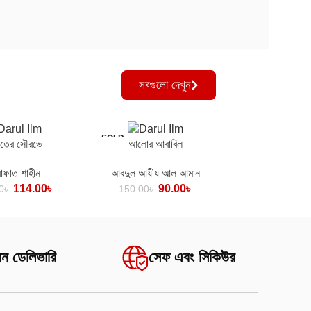
সবগুলো দেখুন
SOLD
ন
কার্টে যোগ করুন
াতের সৌরভে
আলোর আবাবিল
OUT
াফাত শাহীন
আবদুল আযীয আল আমান
114.00
৳
90.00
৳
0
৳
150.00
৳
অন ডেলিভারি
সেফ এবং সিকিউর