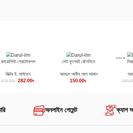
SOLD
ে যোগ করুন
কার্টে যোগ করুন
কার্টে যোগ করু
জায়োনিস্ট প্রোটোকলস
সেই ফুলেরই রৌশনিতে
সির
OUT
ভিক্টর ই. মার্সডেন
আবদুল আযীয আল আমান
আর
282.00
৳
150.00
৳
470.00
৳
190.0
ারি
অনলাইন পেমেন্ট
ক্যাশ 