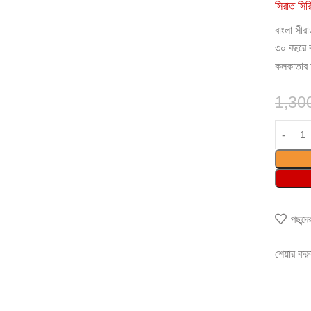
সিরাত সির
বাংলা সীর
৩০ বছরে ব
কলকাতার 
1,30
পছন্দ
শেয়ার কর