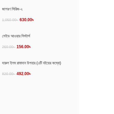
জাগরণ সিরিজ-২
630.00
৳
1,050.00
৳
সেইভ আওয়ার সিস্টার্স
156.00
৳
260.00
৳
দারুল ইলম রামাদান উপহার (৩টি বইয়ের কম্বো)
492.00
৳
820.00
৳