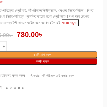
িজ
াত-সাহিত্যের শ্রেষ্ঠ বই, নবী-জীবনের নিউক্লিয়াস, একগুচ্ছ সিরাত-সিরিজ। বিগত
াংলা সিরাত-সাহিত্যে প্রকাশিত বইয়ের মধ্যে শ্রেষ্ঠ জায়গা দখল করে রেখেছে
অমর গদ্যশিল্পী আবদুল আযীয আল আমান রচিত এই
আরও পড়ুন...
780.00
৳
0.00
৳
কার্টে যোগ করুন
অর্ডার করুন
ের তালিকায় যুক্ত করুন
কভার, সর্ট পিডিএফ ডাউনলোড করুন
ুন