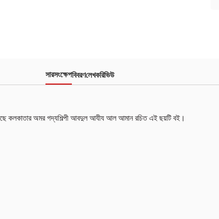
সারসংক্ষেপ
বিবরণ
লেখক
রিভিউ
 রেখেছে কলকাতার অমর গদ্যশিল্পী আবদুল আযীয আল আমান রচিত এই ছয়টি বই।