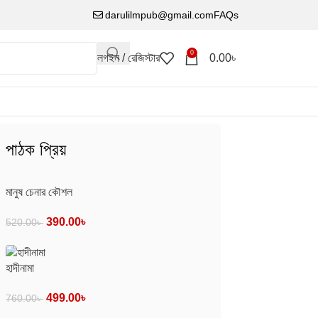
darulilmpub@gmail.com
FAQs
0
লগইন / রেজিস্টার
0.00
৳
পাঠক প্রিয়
মানুষ চেনার কৌশল
390.00
৳
520.00
৳
হাদীনামা
499.00
৳
760.00
৳