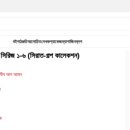
বই
পাঠরুচি
আলোচিত
লেখক
প্যাকেজ
ম্যাগাজিন
ব্লগ
 সিরিজ ১-৬ (সিরাত-গল্প কালেকশন)
যীয আল আমান
ম
র