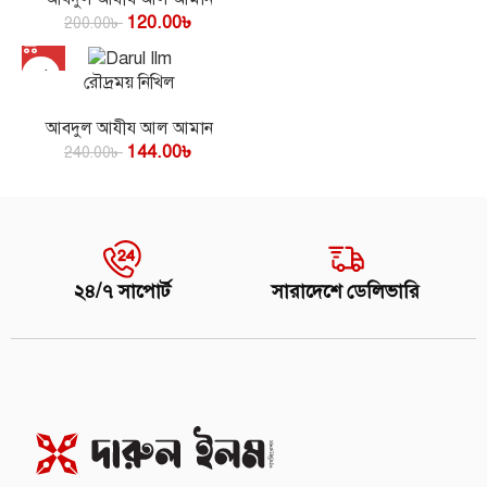
120.00
৳
200.00
৳
রৌদ্রময় নিখিল
আবদুল আযীয আল আমান
144.00
৳
240.00
৳
২৪/৭ সাপোর্ট
সারাদেশে ডেলিভারি