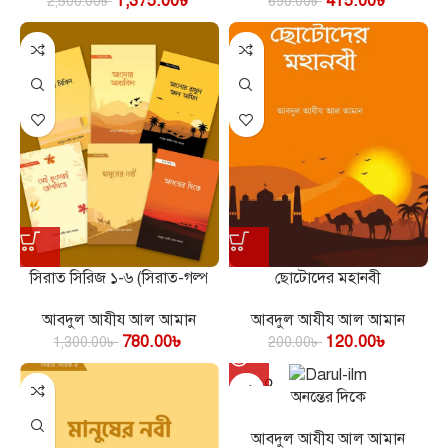
1,375.00
৳
415.00
৳
2,500.00
৳
690.00
৳
সিরাত সিরিজ ১-৬ (সিরাত-গল্প
ছোটোদের মহানবী
কালেকশন)
আবদুল আযীয আল আমান
আবদুল আযীয আল আমান
120.00
৳
780.00
৳
200.00
৳
1,300.00
৳
SOLD O
অনন্তের দিকে
UT
আবদুল আযীয আল আমান