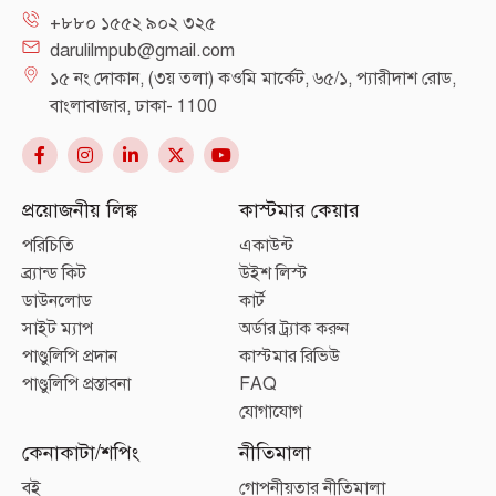
+৮৮০ ১৫৫২ ৯০২ ৩২৫
darulilmpub@gmail.com
১৫ নং দোকান, (৩য় তলা) কওমি মার্কেট, ৬৫/১, প্যারীদাশ রোড,
বাংলাবাজার, ঢাকা- 1100
প্রয়োজনীয় লিঙ্ক
কাস্টমার কেয়ার
পরিচিতি
একাউন্ট
ব্র্যান্ড কিট
উইশ লিস্ট
ডাউনলোড
কার্ট
সাইট ম্যাপ
অর্ডার ট্র্যাক করুন
পাণ্ডুলিপি প্রদান
কাস্টমার রিভিউ
পাণ্ডুলিপি প্রস্তাবনা
FAQ
যোগাযোগ
কেনাকাটা/শপিং
নীতিমালা
বই
গোপনীয়তার নীতিমালা