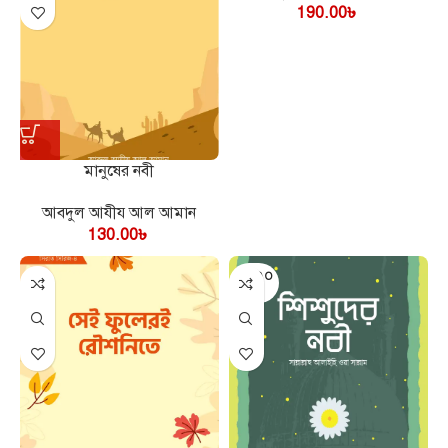
190.00
৳
মানুষের নবী
আবদুল আযীয আল আমান
130.00
৳
SOLD O
UT