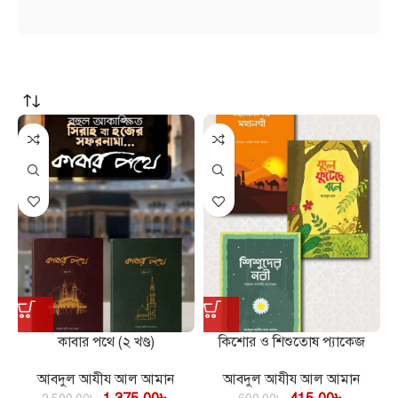
কাবার পথে (২ খণ্ড)
কিশোর ও শিশুতোষ প্যাকেজ
আবদুল আযীয আল আমান
আবদুল আযীয আল আমান