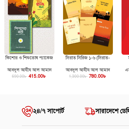
কিশোর ও শিশুতোষ প্যাকেজ
সিরাত সিরিজ ১-৬ (সিরাত-
কার্টে যোগ করুন
কার্টে যোগ করুন
কার্
গল্প কালেকশন)
আবদুল আযীয আল আমান
এ
আবদুল আযীয আল আমান
415.00
৳
780.00
৳
690.00
৳
1,300.00
৳
২৪/৭ সাপোর্ট
সারাদেশে ডেল