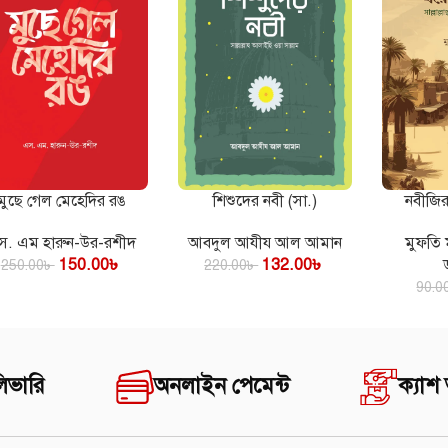
মুছে গেল মেহেদির রঙ
শিশুদের নবী (সা.)
নবীজি
টে যোগ করুন
কার্টে যোগ করুন
কার্টে যোগ ক
স. এম হারুন-উর-রশীদ
আবদুল আযীয আল আমান
মুফতি ম
150.00
৳
132.00
৳
250.00
৳
220.00
৳
90.0
িভারি
অনলাইন পেমেন্ট
ক্যাশ