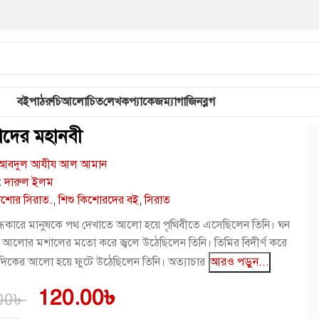
বই
পাঠরুচি
আলোচিত
লেখক
প্যাকেজ
ম্যাগাজিন
ব্লগ
াদের মহানবী
আবদুল আযীয আল আমান
:
দারুল ইলম
িশোর সিরাত.
,
শিশু কিশোরদের বই
,
সিরাত
ন্ধকারে মানুষকে পথ দেখাতে আলো হয়ে পৃথিবীতে এসেছিলেন তিনি। ঘন
ে আলোর মশালের মতো করে জ্বলে উঠেছিলেন তিনি। তিমির বিদীর্ণ করে
াদিকের আলো হয়ে ফুটে উঠেছিলেন তিনি। অত্যাচার
আরও পড়ুন...
120.00
৳
00
৳