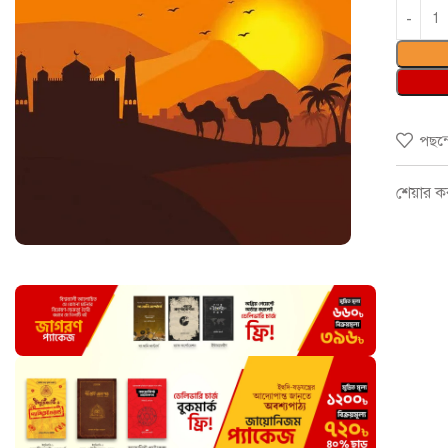
পছন্
শেয়ার ক