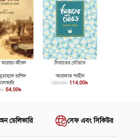
র ঘরোয়া-জীবন
সিরাতের সৌরভে
রুন
কার্টে যোগ করুন
ুহাম্মাদ রাশিদ
আরাফাত শাহীন
ডাসকাবি
114.00
৳
190.00
৳
54.00
৳
0
৳
 অন ডেলিভারি
সেফ এবং সিকিউর