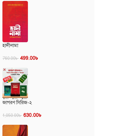
হাদীনামা
499.00
৳
760.00
৳
জাগরণ সিরিজ-২
630.00
৳
1,050.00
৳