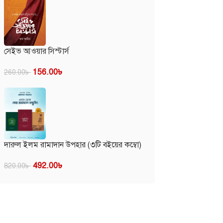
সেইভ আওয়ার সিস্টার্স
156.00
৳
260.00
৳
দারুল ইলম রামাদান উপহার (৩টি বইয়ের কম্বো)
492.00
৳
820.00
৳