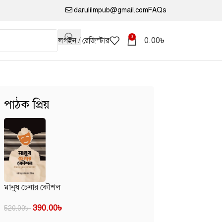
darulilmpub@gmail.com
FAQs
0
লগইন / রেজিস্টার
0.00
৳
পাঠক প্রিয়
মানুষ চেনার কৌশল
390.00
৳
520.00
৳