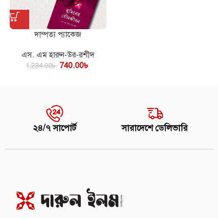
দাম্পত্য প্যাকেজ
এস. এম হারুন-উর-রশীদ
740.00
৳
1,234.00
৳
২৪/৭ সাপোর্ট
সারাদেশে ডেলিভারি