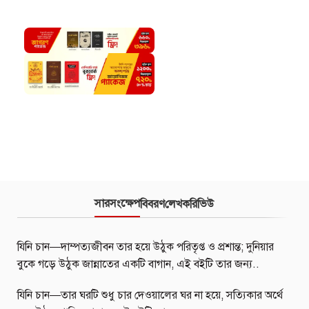
সারসংক্ষেপ
বিবরণ
লেখক
রিভিউ
যিনি চান—দাম্পত্যজীবন তার হয়ে উঠুক পরিতৃপ্ত ও প্রশান্ত; দুনিয়ার
বুকে গড়ে উঠুক জান্নাতের একটি বাগান, এই বইটি তার জন্য..
যিনি চান—তার ঘরটি শুধু চার দেওয়ালের ঘর না হয়ে, সত্যিকার অর্থে