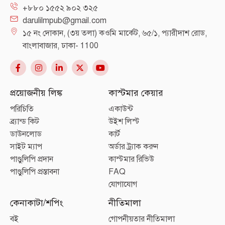
+৮৮০ ১৫৫২ ৯০২ ৩২৫
darulilmpub@gmail.com
১৫ নং দোকান, (৩য় তলা) কওমি মার্কেট, ৬৫/১, প্যারীদাশ রোড,
বাংলাবাজার, ঢাকা- 1100
প্রয়োজনীয় লিঙ্ক
কাস্টমার কেয়ার
পরিচিতি
একাউন্ট
ব্র্যান্ড কিট
উইশ লিস্ট
ডাউনলোড
কার্ট
সাইট ম্যাপ
অর্ডার ট্র্যাক করুন
পাণ্ডুলিপি প্রদান
কাস্টমার রিভিউ
পাণ্ডুলিপি প্রস্তাবনা
FAQ
যোগাযোগ
কেনাকাটা/শপিং
নীতিমালা
বই
গোপনীয়তার নীতিমালা