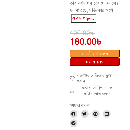
তার ঘরটি শুধু চার দেওয়ালের
ঘর না হয়ে, সত্যিকার অর্থে
আরও পড়ুন...
400.00
৳
180.00
৳
কার্টে যোগ করুন
অর্ডার করুন
পছন্দের তালিকায় যুক্ত
করুন
কভার, সর্ট পিডিএফ
ডাউনলোড করুন
শেয়ার করুন