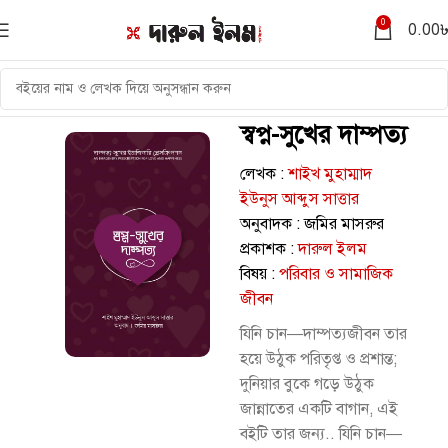
0
0.00
স্বপ্ন-সুখের দাম্পত্য
লেখক :
শাইখ মুহাম্মাদ
ইউনুস আব্দুস সাত্তার
অনুবাদক : জমির মাসরুর
প্রকাশক :
দারুল ইলম
বিষয় :
পরিবার ও সামাজিক
জীবন
যিনি চান—দাম্পত্যজীবন তার
হয়ে উঠুক পরিতৃপ্ত ও প্রশান্ত;
দুনিয়ার বুকে গড়ে উঠুক
জান্নাতের একটি বাগান, এই
বইটি তার জন্য.. যিনি চান—