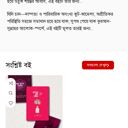
হয়ে উঠুক শান্তির আবাস, এই বইটি তার জন্য..
যিনি চান—দাম্পত্য ও পারিবারিক অসংখ্য ঝুট-ঝামেলা, অপ্রীতিকর
পরিস্থিতি সহজে সমাধান হয়ে হয়ে যাক; সুপথ পেয়ে যাক কুরআন-
সুন্নাহর আলোক-স্পর্শে, এই বইটি মূলত তারই জন্য..
সংশ্লিষ্ট বই
সবগুলো দেখুন