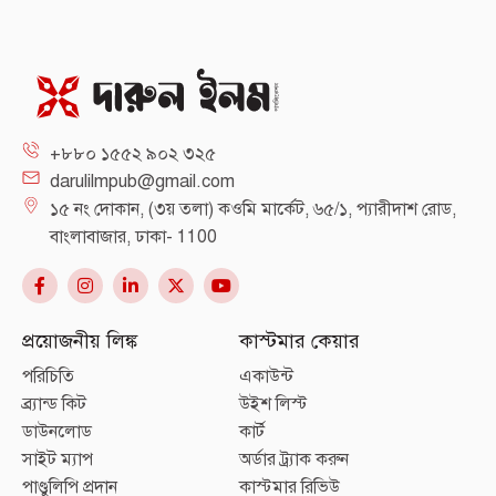
+৮৮০ ১৫৫২ ৯০২ ৩২৫
darulilmpub@gmail.com
১৫ নং দোকান, (৩য় তলা) কওমি মার্কেট, ৬৫/১, প্যারীদাশ রোড,
বাংলাবাজার, ঢাকা- 1100
প্রয়োজনীয় লিঙ্ক
কাস্টমার কেয়ার
পরিচিতি
একাউন্ট
ব্র্যান্ড কিট
উইশ লিস্ট
ডাউনলোড
কার্ট
সাইট ম্যাপ
অর্ডার ট্র্যাক করুন
পাণ্ডুলিপি প্রদান
কাস্টমার রিভিউ