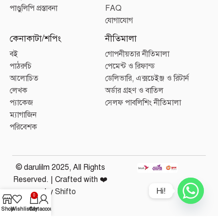
পাণ্ডুলিপি প্রস্তাবনা
FAQ
যোগাযোগ
কেনাকাটা/শপিং
নীতিমালা
বই
গোপনীয়তার নীতিমালা
পাঠরুচি
পেমেন্ট ও রিফান্ড
আলোচিত
ডেলিভারি, এক্সচেইঞ্জ ও রিটার্ন
লেখক
অর্ডার গ্রহণ ও বাতিল
প্যাকেজ
সেলফ পাবলিশিং নীতিমালা
ম্যাগাজিন
পরিবেশক
© darulilm 2025, All Rights
Reserved. | Crafted with ❤️
Hi!
by
Shifto
0
Shop
Wishlist
Cart
My account