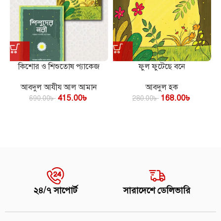
কিশোর ও শিশুতোষ প্যাকেজ
ফুল ফুটেছে বনে
আবদুল আযীয আল আমান
আবদুল হক
415.00
৳
168.00
৳
690.00
৳
280.00
৳
২৪/৭ সাপোর্ট
সারাদেশে ডেলিভারি