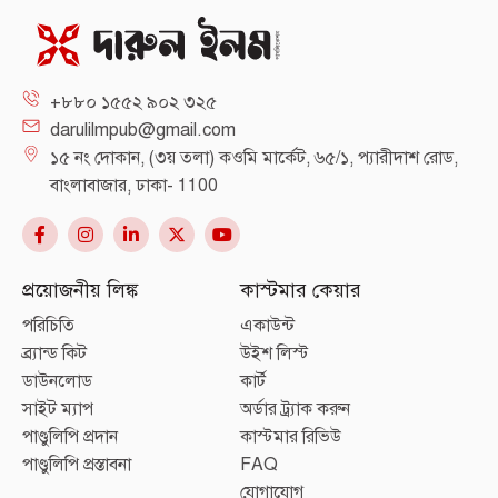
+৮৮০ ১৫৫২ ৯০২ ৩২৫
darulilmpub@gmail.com
১৫ নং দোকান, (৩য় তলা) কওমি মার্কেট, ৬৫/১, প্যারীদাশ রোড,
বাংলাবাজার, ঢাকা- 1100
প্রয়োজনীয় লিঙ্ক
কাস্টমার কেয়ার
পরিচিতি
একাউন্ট
ব্র্যান্ড কিট
উইশ লিস্ট
ডাউনলোড
কার্ট
সাইট ম্যাপ
অর্ডার ট্র্যাক করুন
পাণ্ডুলিপি প্রদান
কাস্টমার রিভিউ
পাণ্ডুলিপি প্রস্তাবনা
FAQ
যোগাযোগ