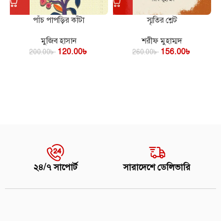
পাঁচ পাপড়ির কাঁটা
স্মৃতির শ্লেট
মুজিব হাসান
শরীফ মুহাম্মদ
120.00
৳
156.00
৳
200.00
৳
260.00
৳
২৪/৭ সাপোর্ট
সারাদেশে ডেলিভারি