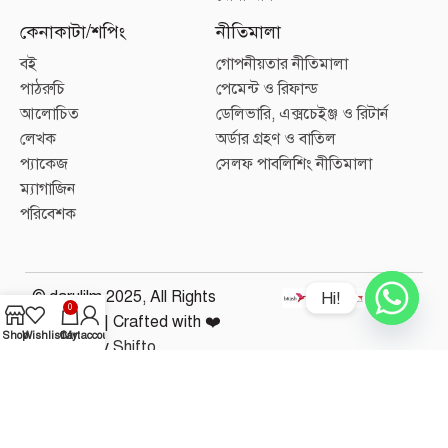
কেনাকাটা/শপিং
নীতিমালা
বই
গোপনীয়তার নীতিমালা
পাঠরুচি
পেমেন্ট ও রিফান্ড
আলোচিত
ডেলিভারি, এক্সচেইঞ্জ ও রিটার্ন
লেখক
অর্ডার গ্রহণ ও বাতিল
প্যাকেজ
সেলফ পাবলিশিং নীতিমালা
ম্যাগাজিন
পরিবেশক
© darulilm 2025, All Rights
Hi!
0
Reserved. | Crafted with ❤️
Shop
Wishlist
Cart
My account
by
Shifto