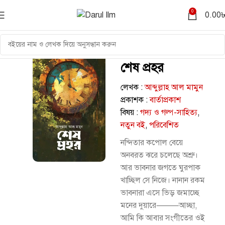
0
0.00
শেষ প্রহর
লেখক :
আব্দুল্লাহ আল মামুন
প্রকাশক :
বার্তাপ্রকাশ
বিষয় :
গদ্য ও গল্প-সাহিত্য
,
নতুন বই
,
পরিবেশিত
নন্দিতার কপোল বেয়ে
অনবরত ঝরে চলেছে অশ্রু।
আর ভাবনার জগতে ঘুরপাক
খাচ্ছিল সে নিজে। নানান রকম
ভাবনারা এসে ভিড় জমাচ্ছে
মনের দুয়ারে⸻আচ্ছা,
আমি কি আবার সংগীতের ওই