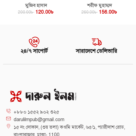
মুজিব হাসান
শরীফ মুহাম্মদ
120.00
৳
156.00
৳
200.00
৳
260.00
৳
২৪/৭ সাপোর্ট
সারাদেশে ডেলিভারি
+৮৮০ ১৫৫২ ৯০২ ৩২৫
darulilmpub@gmail.com
১৫ নং দোকান, (৩য় তলা) কওমি মার্কেট, ৬৫/১, প্যারীদাশ রোড,
বাংলাবাজার, ঢাকা- 1100