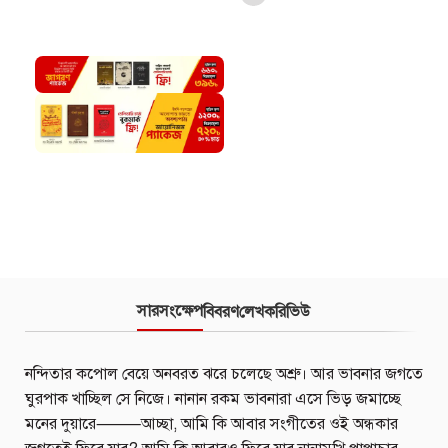
সারসংক্ষেপ
বিবরণ
লেখক
রিভিউ
নন্দিতার কপোল বেয়ে অনবরত ঝরে চলেছে অশ্রু। আর ভাবনার জগতে
ঘুরপাক খাচ্ছিল সে নিজে। নানান রকম ভাবনারা এসে ভিড় জমাচ্ছে
মনের দুয়ারে⸻আচ্ছা, আমি কি আবার সংগীতের ওই অন্ধকার