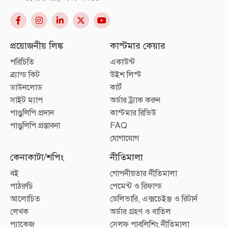
প্রয়োজনীয় লিঙ্ক
কাস্টমার কেয়ার
পরিচিতি
একাউন্ট
ব্র্যান্ড কিট
উইশ লিস্ট
ডাউনলোড
কার্ট
সাইট ম্যাপ
অর্ডার ট্র্যাক করুন
পাণ্ডুলিপি প্রদান
কাস্টমার রিভিউ
পাণ্ডুলিপি প্রস্তাবনা
FAQ
যোগাযোগ
কেনাকাটা/শপিং
নীতিমালা
বই
গোপনীয়তার নীতিমালা
পাঠরুচি
পেমেন্ট ও রিফান্ড
আলোচিত
ডেলিভারি, এক্সচেইঞ্জ ও রিটার্ন
লেখক
অর্ডার গ্রহণ ও বাতিল
প্যাকেজ
সেলফ পাবলিশিং নীতিমালা