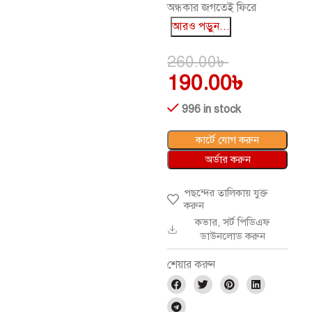
অন্ধকার জগতেই ফিরে
আরও পড়ুন...
260.00
৳
190.00
৳
996 in stock
কার্টে যোগ করুন
অর্ডার করুন
পছন্দের তালিকায় যুক্ত
করুন
কভার, সর্ট পিডিএফ
ডাউনলোড করুন
শেয়ার করুন