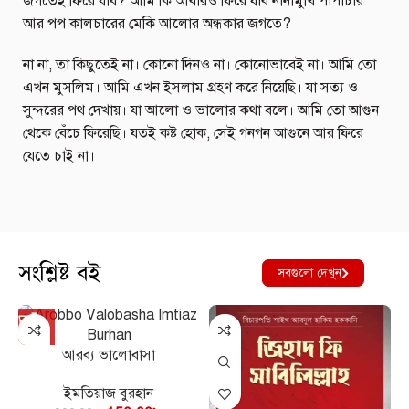
জগতেই ফিরে যাব? আমি কি আবারও ফিরে যাব নানামুখি পাপাচার
আর পপ কালচারের মেকি আলোর অন্ধকার জগতে?
না না, তা কিছুতেই না। কোনো দিনও না। কোনোভাবেই না। আমি তো
এখন মুসলিম। আমি এখন ইসলাম গ্রহণ করে নিয়েছি। যা সত্য ও
সুন্দরের পথ দেখায়। যা আলো ও ভালোর কথা বলে। আমি তো আগুন
থেকে বেঁচে ফিরেছি। যতই কষ্ট হোক, সেই গনগন আগুনে আর ফিরে
যেতে চাই না।
সংশ্লিষ্ট বই
সবগুলো দেখুন
আরব্য ভালোবাসা
ইমতিয়াজ বুরহান