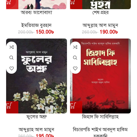
আরব্য ভালোবাসা
শেষ প্রহর
ইমতিয়াজ বুরহান
আব্দুল্লাহ আল মামুন
150.00
৳
190.00
৳
200.00
৳
260.00
৳
ফুলের অশ্রু
জিহাদ ফি সাবিলিল্লাহ
আব্দুল্লাহ আল মামুন
বিচারপতি শাইখ আবদুল হাকিম
195.00
৳
হককানি
260.00
৳