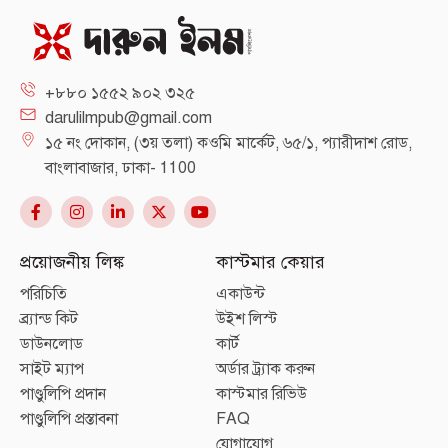
+৮৮০ ১৫৫২ ৯০২ ৩২৫
darulilmpub@gmail.com
১৫ নং দোকান, (৩য় তলা) কওমি মার্কেট, ৬৫/১, প্যারীদাশ রোড,
বাংলাবাজার, ঢাকা- 1100
প্রয়োজনীয় লিঙ্ক
কাস্টমার কেয়ার
পরিচিতি
একাউন্ট
ব্র্যান্ড কিট
উইশ লিস্ট
ডাউনলোড
কার্ট
সাইট ম্যাপ
অর্ডার ট্র্যাক করুন
পাণ্ডুলিপি প্রদান
কাস্টমার রিভিউ
পাণ্ডুলিপি প্রস্তাবনা
FAQ
যোগাযোগ