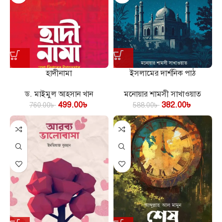
হাদীনামা
ইসলামের দার্শনিক পাঠ
ড. মাইমুল আহসান খান
মনোয়ার শামসী সাখাওয়াত
499.00
৳
382.00
৳
760.00
৳
588.00
৳