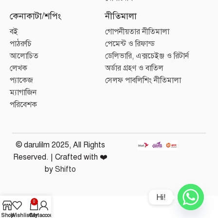
কেনাকাটা/শপিং
নীতিমালা
বই
গোপনীয়তার নীতিমালা
পাঠরুচি
পেমেন্ট ও রিফান্ড
আলোচিত
ডেলিভারি, এক্সচেইঞ্জ ও রিটার্ন
লেখক
অর্ডার গ্রহণ ও বাতিল
প্যাকেজ
সেলফ পাবলিশিং নীতিমালা
ম্যাগাজিন
পরিবেশক
© darulilm 2025, All Rights
Reserved. | Crafted with ❤️
by
Shifto
Hi!
0
Shop
Wishlist
Cart
My account