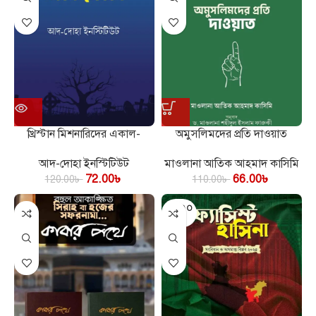
খ্রিস্টান মিশনারিদের একাল-
অমুসলিমদের প্রতি দাওয়াত
সেকাল
মাওলানা আতিক আহমাদ কাসিমি
আদ-দোহা ইনস্টিটিউট
66.00
৳
72.00
৳
110.00
৳
120.00
৳
SOLD O
UT