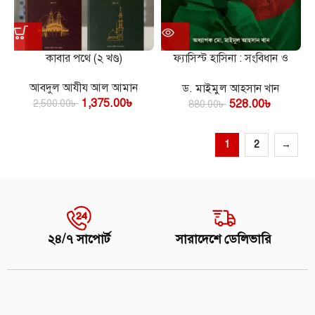
কাবার পথে (২ খণ্ড)
ফ্যাসিস্ট হাসিনা : সংবিধান ও
অসমাপ্ত বিপ্লব ২০২৪
আবদুল আযীয আল আমান
ড. মাইমুল আহসান খান
1,375.00
৳
528.00
৳
2,500.00
৳
880.00
৳
1
2
→
২৪/৭ সাপোর্ট
সারাদেশে ডেলিভারি