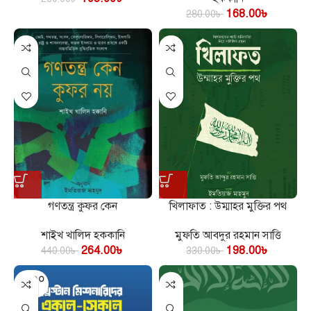
168.00
৳
280.00
৳
গণতন্ত্র কুফর কেন
খিলাফাত : উম্মাহর মুক্তির পথ
শাইখ খালিদ হককানি
মুফতি আবদুর রহমান সাত্তি
264.00
৳
198.00
৳
440.00
৳
330.00
৳
SOLD O
UT