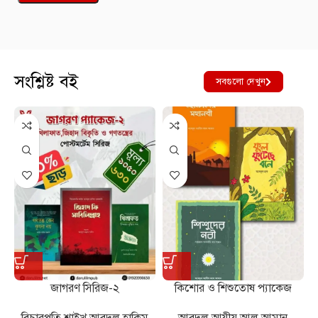
সংশ্লিষ্ট বই
সবগুলো দেখুন
জাগরণ সিরিজ-২
কিশোর ও শিশুতোষ প্যাকেজ
বিচারপতি শাইখ আবদুল হাকিম
আবদুল আযীয আল আমান