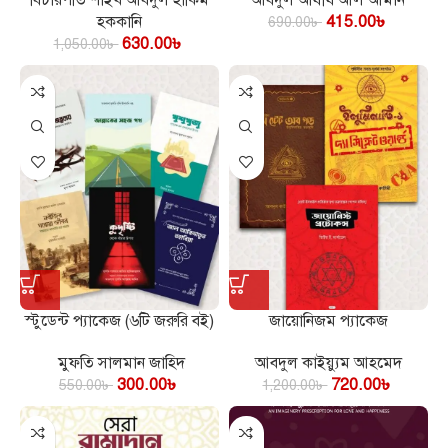
হককানি
415.00
৳
690.00
৳
630.00
৳
1,050.00
৳
স্টুডেন্ট প্যাকেজ (৬টি জরুরি বই)
জায়োনিজম প্যাকেজ
মুফতি সালমান জাহিদ
আবদুল কাইয়্যুম আহমেদ
300.00
৳
720.00
৳
550.00
৳
1,200.00
৳