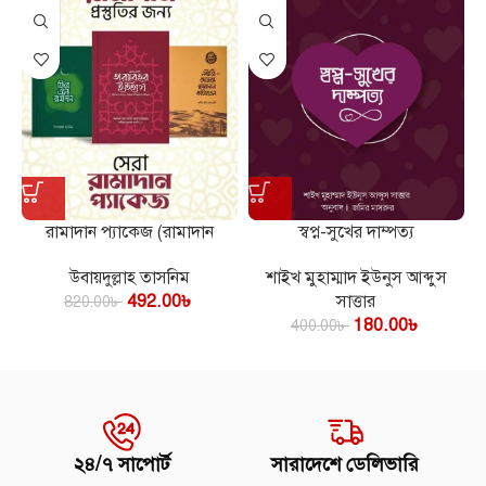
রামাদান প্যাকেজ (রামাদান
স্বপ্ন-সুখের দাম্পত্য
প্রস্তুতির সেরা ৩টি বই)
শাইখ মুহাম্মাদ ইউনুস আব্দুস
উবায়দুল্লাহ তাসনিম
সাত্তার
492.00
৳
820.00
৳
180.00
৳
400.00
৳
২৪/৭ সাপোর্ট
সারাদেশে ডেলিভারি