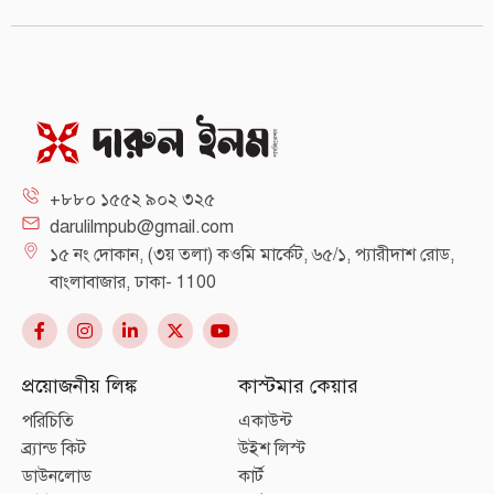
+৮৮০ ১৫৫২ ৯০২ ৩২৫
darulilmpub@gmail.com
১৫ নং দোকান, (৩য় তলা) কওমি মার্কেট, ৬৫/১, প্যারীদাশ রোড,
বাংলাবাজার, ঢাকা- 1100
প্রয়োজনীয় লিঙ্ক
কাস্টমার কেয়ার
পরিচিতি
একাউন্ট
ব্র্যান্ড কিট
উইশ লিস্ট
ডাউনলোড
কার্ট