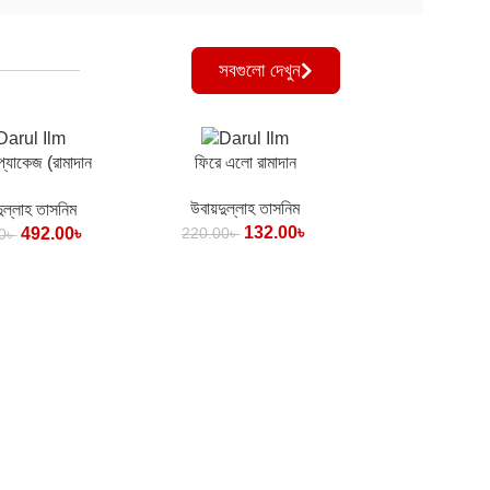
সবগুলো দেখুন
ন
কার্টে যোগ করুন
প্যাকেজ (রামাদান
ফিরে এলো রামাদান
তির সেরা ৩টি বই)
উবায়দুল্লাহ তাসনিম
ুল্লাহ তাসনিম
132.00
৳
492.00
৳
220.00
৳
0
৳