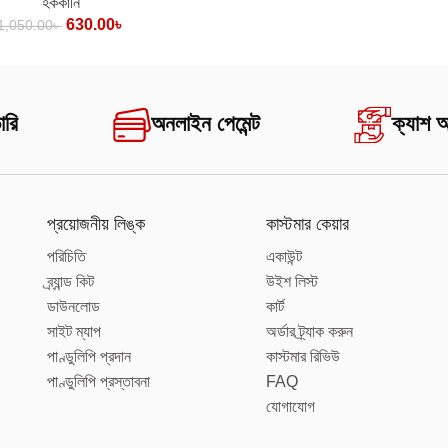
হককানি
630.00
৳
1,050.00
৳
ারি
অনলাইন পেমেন্ট
ক্যাশ 
প্রয়োজনীয় লিঙ্ক
কাস্টমার কেয়ার
পরিচিতি
একাউন্ট
ব্র্যান্ড কিট
উইশ লিস্ট
ডাউনলোড
কার্ট
সাইট ম্যাপ
অর্ডার ট্র্যাক করুন
পাণ্ডুলিপি প্রদান
কাস্টমার রিভিউ
পাণ্ডুলিপি প্রস্তাবনা
FAQ
যোগাযোগ