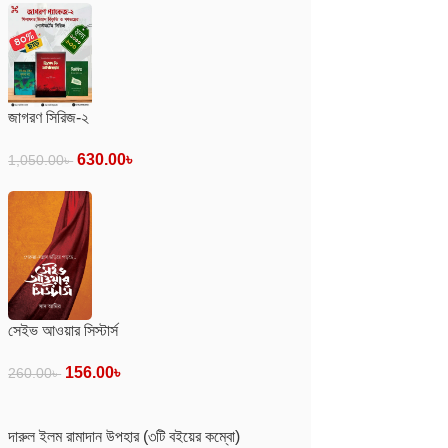
জাগরণ সিরিজ-২
630.00
৳
1,050.00
৳
সেইভ আওয়ার সিস্টার্স
156.00
৳
260.00
৳
দারুল ইলম রামাদান উপহার (৩টি বইয়ের কম্বো)