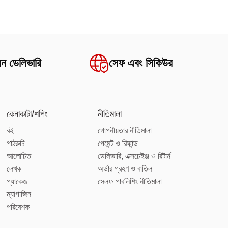
অন ডেলিভারি
সেফ এবং সিকিউর
কেনাকাটা/শপিং
নীতিমালা
বই
গোপনীয়তার নীতিমালা
পাঠরুচি
পেমেন্ট ও রিফান্ড
আলোচিত
ডেলিভারি, এক্সচেইঞ্জ ও রিটার্ন
লেখক
অর্ডার গ্রহণ ও বাতিল
প্যাকেজ
সেলফ পাবলিশিং নীতিমালা
ম্যাগাজিন
পরিবেশক