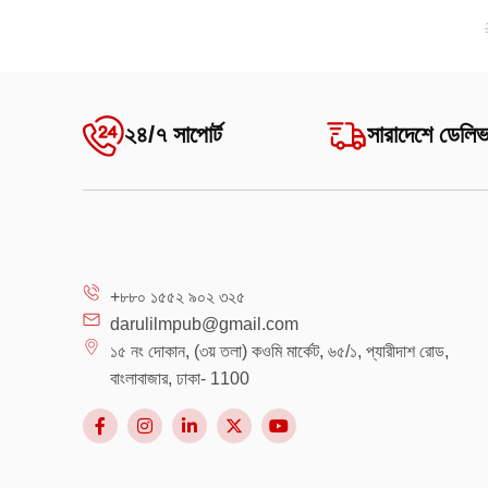
২৪/৭ সাপোর্ট
সারাদেশে ডেলিভ
+৮৮০ ১৫৫২ ৯০২ ৩২৫
darulilmpub@gmail.com
১৫ নং দোকান, (৩য় তলা) কওমি মার্কেট, ৬৫/১, প্যারীদাশ রোড,
বাংলাবাজার, ঢাকা- 1100