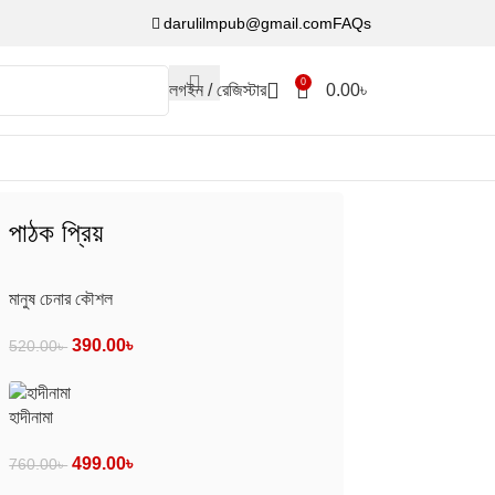
darulilmpub@gmail.com
FAQs
0
লগইন / রেজিস্টার
0.00
৳
পাঠক প্রিয়
মানুষ চেনার কৌশল
390.00
৳
520.00
৳
হাদীনামা
499.00
৳
760.00
৳