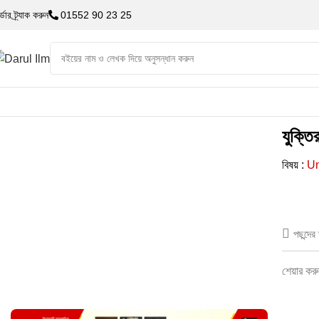
্ডার ট্র্যাক করুন
01552 90 23 25
যুক্ত
বিষয় :
Un
পছন্দে
শেয়ার কর