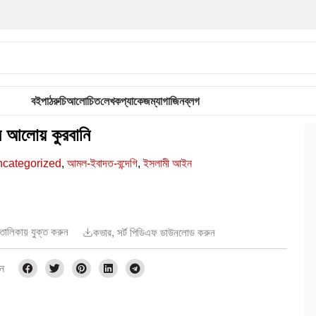
বই
পাঠরুচি
আলোচিত
লেখক
প্যাকেজ
ম্যাগাজিন
ব্লগ
ির আলোয় কুরবানি
categorized
,
আমল-ইবাদত-বন্দেগি
,
ইসলামী আইন
র তালিকায় যুক্ত করুন
কভার, সর্ট পিডিএফ ডাউনলোড করুন
ুন