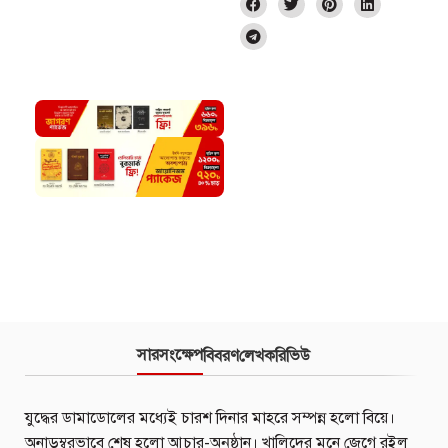
সারসংক্ষেপ
বিবরণ
লেখক
রিভিউ
যুদ্ধের ডামাডোলের মধ্যেই চারশ দিনার মাহরে সম্পন্ন হলো বিয়ে।
অনাড়ম্বরভাবে শেষ হলো আচার-অনুষ্ঠান। খালিদের মনে জেগে রইল