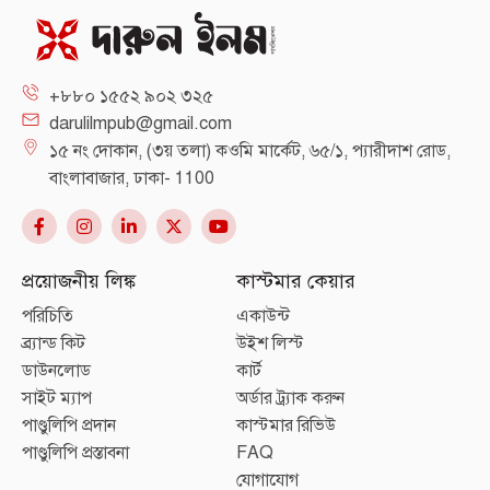
+৮৮০ ১৫৫২ ৯০২ ৩২৫
darulilmpub@gmail.com
১৫ নং দোকান, (৩য় তলা) কওমি মার্কেট, ৬৫/১, প্যারীদাশ রোড,
বাংলাবাজার, ঢাকা- 1100
প্রয়োজনীয় লিঙ্ক
কাস্টমার কেয়ার
পরিচিতি
একাউন্ট
ব্র্যান্ড কিট
উইশ লিস্ট
ডাউনলোড
কার্ট
সাইট ম্যাপ
অর্ডার ট্র্যাক করুন
পাণ্ডুলিপি প্রদান
কাস্টমার রিভিউ
পাণ্ডুলিপি প্রস্তাবনা
FAQ
যোগাযোগ