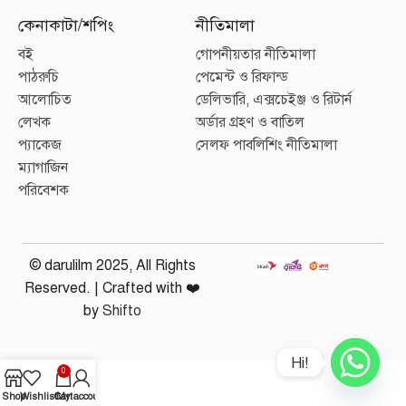
কেনাকাটা/শপিং
নীতিমালা
বই
গোপনীয়তার নীতিমালা
পাঠরুচি
পেমেন্ট ও রিফান্ড
আলোচিত
ডেলিভারি, এক্সচেইঞ্জ ও রিটার্ন
লেখক
অর্ডার গ্রহণ ও বাতিল
প্যাকেজ
সেলফ পাবলিশিং নীতিমালা
ম্যাগাজিন
পরিবেশক
© darulilm 2025, All Rights
Reserved. | Crafted with ❤️
by
Shifto
Hi!
0
Shop
Wishlist
Cart
My account