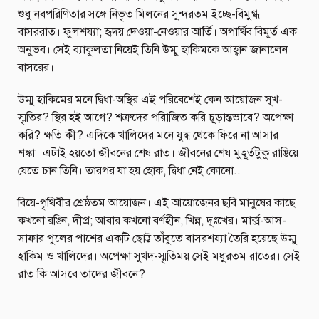
শুধু নবপরিণিতার সঙ্গে নিভৃত মিলনের সুন্দরতম ইচ্ছে-বিমুগ্ধ
বাসররাত। ফুলশয্যা; হৃদয় দেওয়া-নেওয়ার আর্তি। অপার্থিব বিমূর্ত এক
অনুভব। সেই ব্যাকুলতা নিয়েই তিনি উম্মু হাকিমকে আহ্বান জানালেন
বাসরের।
উম্মু হাকিমের মনে দ্বিধা-অস্থির এই পরিবেশেই কেন আয়োজন সুখ-
স্মৃতির? স্থির হই আগে? শত্রুদের পরিাজিত করি চূড়ান্তভাবে? অপেক্ষা
করি? ক্ষতি কী? এদিকে খালিদের মনে যুদ্ধ থেকে ফিরে না আসার
শঙ্কা। এটাই হয়তো জীবনের শেষ রাত। জীবনের শেষ মুহূর্তটুকু রাঙিয়ে
যেতে চান তিনি। তারপর যা হয় হোক, দ্বিধা নেই কোনো..।
বিয়ে-পৃথিবীর শ্রেষ্ঠতম আয়োজন। এই আয়োজেনর ছবি মানুষের কাছে
কখনো রঙিন, দীপ্র; আবার কখনো বর্ণহীন, খিন্ন, দুঃখের। মার্ক্স-আস-
সাফার পুলের পাশের একটি ছোট্ট তাঁবুতে বাসরশয্যা তৈরি হয়েছে উম্মু
হাকিম ও খালিদের। অপেক্ষা সুখদ-স্মৃতিময় সেই মধুরতম রাতের। সেই
রাত কি আসবে তাদের জীবনে?