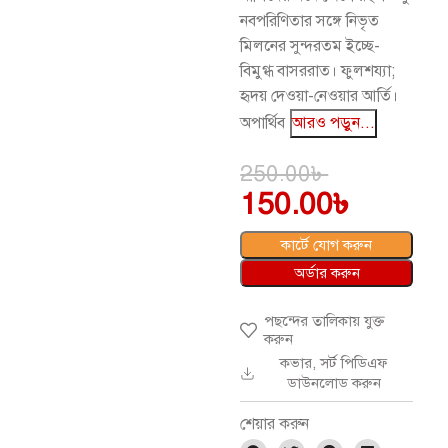
নবপরিণিতার সঙ্গে নিভৃত
মিলনের সুন্দরতম ইচ্ছে-
বিমুগ্ধ বাসররাত। ফুলশয্যা;
হৃদয় দেওয়া-নেওয়ার আর্তি।
অপার্থিব
আরও পড়ুন...
250.00
৳
150.00
৳
কার্টে যোগ করুন
অর্ডার করুন
পছন্দের তালিকায় যুক্ত
করুন
কভার, সর্ট পিডিএফ
ডাউনলোড করুন
শেয়ার করুন