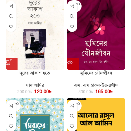
SOLD O
UT
দূরের আকাশ হতে
মুমিনের যৌনজীবন
সাদ আমির
এস. এম হারুন-উর-রশীদ
120.00
৳
165.00
৳
200.00
৳
330.00
৳
SOLD O
SOLD O
UT
UT