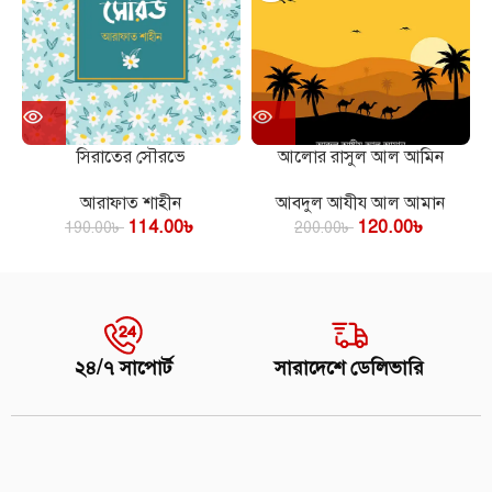
সিরাতের সৌরভে
আলোর রাসুল আল আমিন
আরাফাত শাহীন
আবদুল আযীয আল আমান
114.00
৳
120.00
৳
190.00
৳
200.00
৳
২৪/৭ সাপোর্ট
সারাদেশে ডেলিভারি