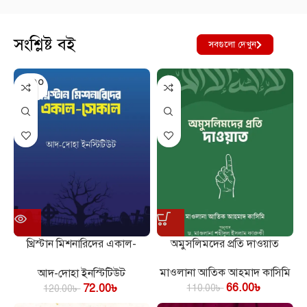
সংশ্লিষ্ট বই
সবগুলো দেখুন
SOLD O
UT
খ্রিস্টান মিশনারিদের একাল-
অমুসলিমদের প্রতি দাওয়াত
সেকাল
মাওলানা আতিক আহমাদ কাসিমি
আদ-দোহা ইনস্টিটিউট
66.00
৳
72.00
৳
110.00
৳
120.00
৳