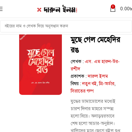
0
0.00
মুছে গেল মেহেদির
রঙ
লেখক :
এস. এম হারুন-উর-
রশীদ
প্রকাশক :
দারুল ইলম
বিষয় :
নতুন বই
,
প্রি-অর্ডার
,
সিরাতের গল্প
যুদ্ধের ডামাডোলের মধ্যেই
চারশ দিনার মাহরে সম্পন্ন
হলো বিয়ে। অনাড়ম্বরভাবে
শেষ হলো আচার-অনুষ্ঠান।
খালিদের মনে জেগে রইল শুধু